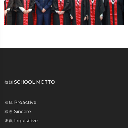
校訓 SCHOOL MOTTO
積極 Proactive
誠懇 Sincere
求真 Inquisitive