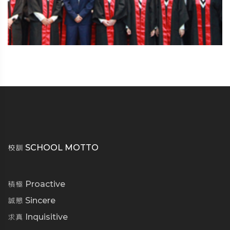
校訓 SCHOOL MOTTO
積極 Proactive
誠懇 Sincere
求真 Inquisitive