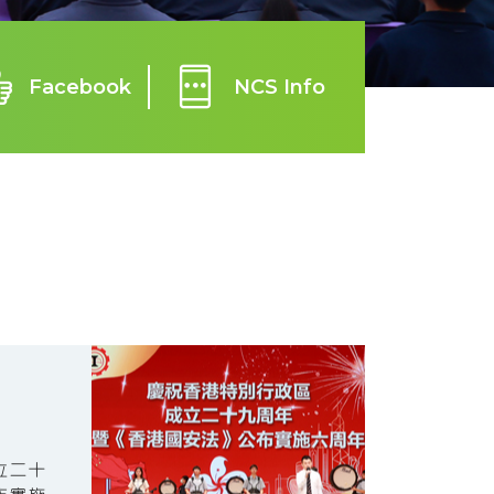
Facebook
NCS Info
立二十