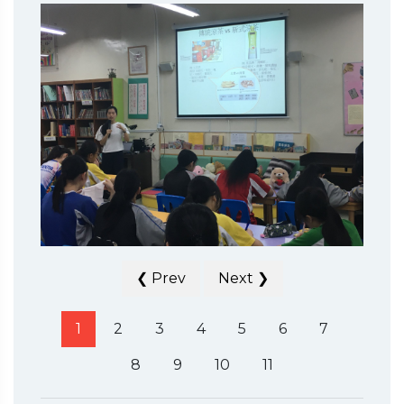
❮ Prev
Next ❯
1
2
3
4
5
6
7
8
9
10
11