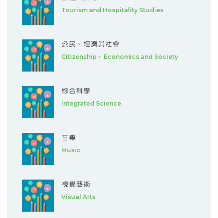
Tourism and Hospitality Studies
公民、經濟與社會
Citizenship， Economics and Society
綜合科學
Integrated Science
音樂
Music
視覺藝術
Visual Arts