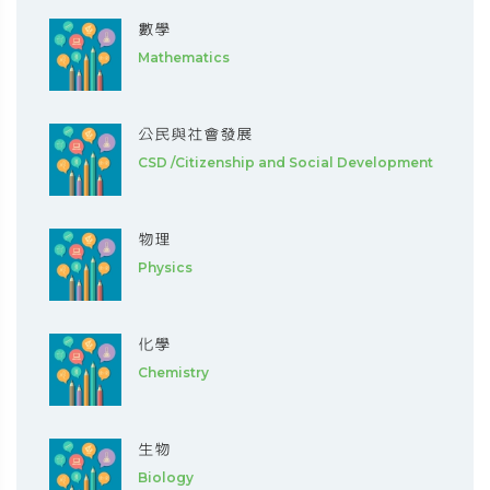
數學
Mathematics
公民與社會發展
CSD /Citizenship and Social Development
物理
Physics
化學
Chemistry
生物
Biology