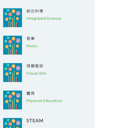
綜合科學
Integrated Science
音樂
Music
視覺藝術
Visual Arts
體育
Physical Education
STEAM