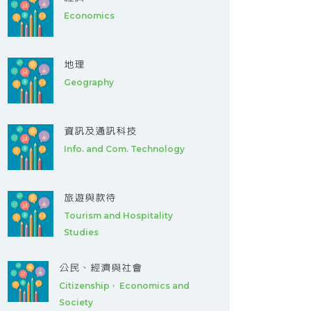
Economics
地理
Geography
資訊及通訊科技
Info. and Com. Technology
旅遊與款待
Tourism and Hospitality
Studies
公民、經濟與社會
Citizenship， Economics and
Society