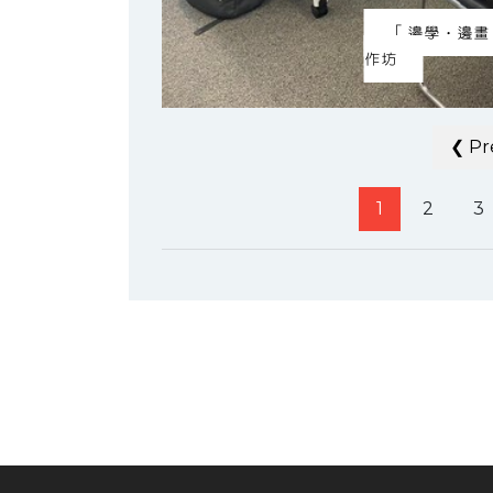
「邊學‧邊畫
作坊
❮ Pr
1
2
3