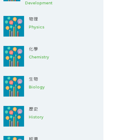
Development
物理
Physics
化學
Chemistry
生物
Biology
歷史
History
經濟