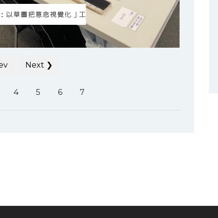
：以草圖把意念視覺化」工
ev
Next ❯
4
5
6
7