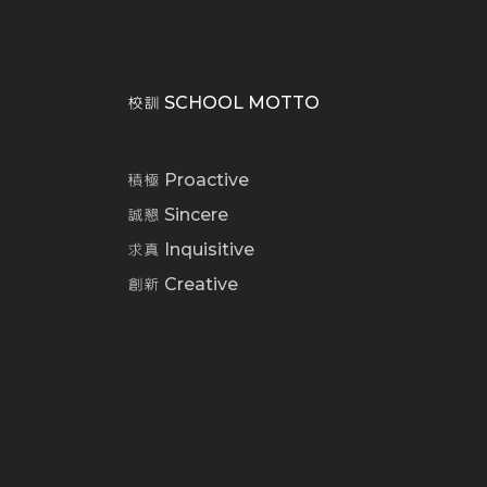
校訓 SCHOOL MOTTO
積極 Proactive
誠懇 Sincere
求真 Inquisitive
創新 Creative