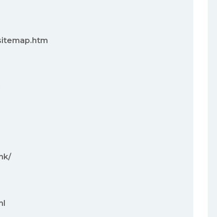
/sitemap.htm
m
hk/
ml