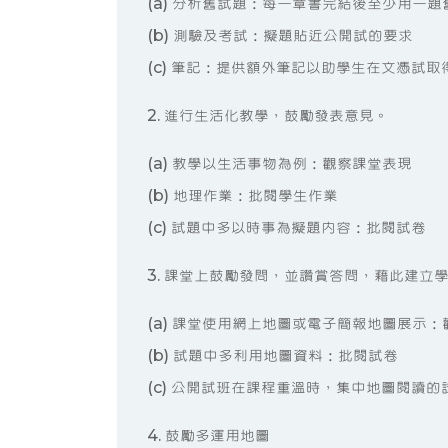
(a) 分析舊試題：每一章書完結後至少用一
(b) 測驗及考試：擬題貼近公開試的要求
(c) 筆記：提供額外筆記以助學生在文憑試取
2. 進行生活化教學，鼓勵發表意見。
(a) 教學以生活事物為例：觀察課堂表現
(b) 地理作業：批閱學生作業
(c) 試題中多以時事為擬題內容：批閱試卷
3. 課堂上鼓勵發問，並讚賞答問，藉此建立
(a) 課堂使用網上地圖或電子簡報地圖展示
(b) 試題中多利用地圖資料：批閱試卷
(c) 公開試班在課程重溫時，集中地圖閱讀
4. 鼓勵多運用地圖