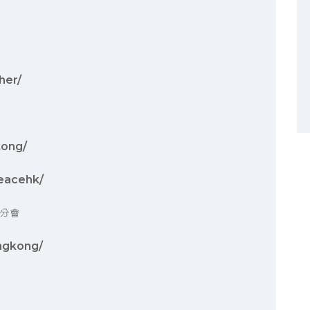
her/
kong/
eacehk/
港分會
ngkong/