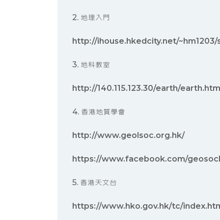
2. 地理入門
http://ihouse.hkedcity.net/~hm1203
3. 地科教室
http://140.115.123.30/earth/earth.ht
4. 香港地質學會
http://www.geolsoc.org.hk/
https://www.facebook.com/geosoc
5. 香港天文台
https://www.hko.gov.hk/tc/index.ht