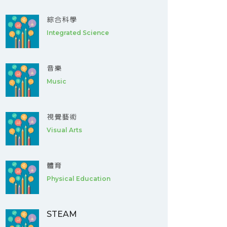
綜合科學
Integrated Science
音樂
Music
視覺藝術
Visual Arts
體育
Physical Education
STEAM