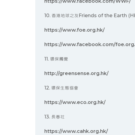
https://www.facebook.com/WWF/
10. 香港地球之友Friends of the Earth (H
https://www.foe.org.hk/
https://www.facebook.com/foe.org.
11. 環保觸覺
http://greensense.org.hk/
12. 環保生態協會
https://www.eco.org.hk/
13. 長春社
https://www.cahk.org.hk/