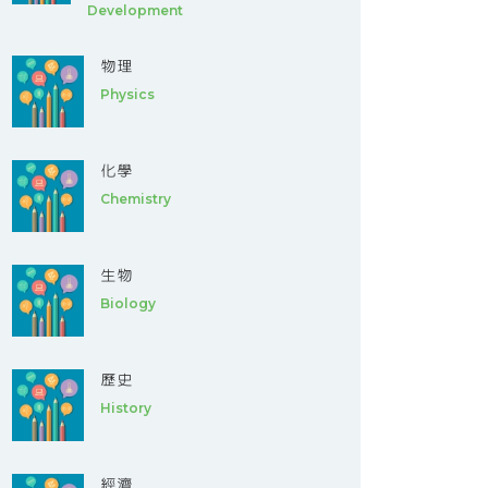
Development
物理
Physics
化學
Chemistry
生物
Biology
歷史
History
經濟