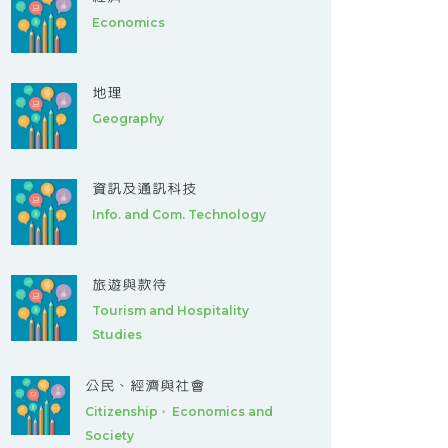
Economics
地理
Geography
資訊及通訊科技
Info. and Com. Technology
旅遊與款待
Tourism and Hospitality
Studies
公民、經濟與社會
Citizenship， Economics and
Society