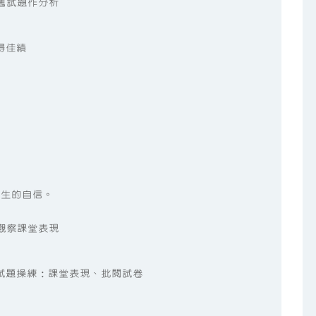
題舊試題作分析
得佳績
學生的自信。
：觀察課堂表現
的試題操練：課堂表現、批閱試卷