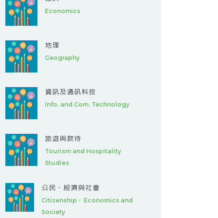
Economics
地理
Geography
資訊及通訊科技
Info. and Com. Technology
旅遊與款待
Tourism and Hospitality
Studies
公民、經濟與社會
Citizenship， Economics and
Society