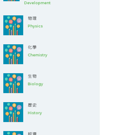
Development
物理
Physics
化學
Chemistry
生物
Biology
歷史
History
經濟