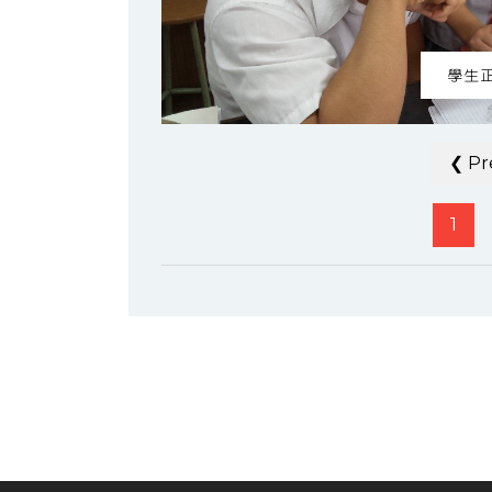
學生
❮ Pr
1