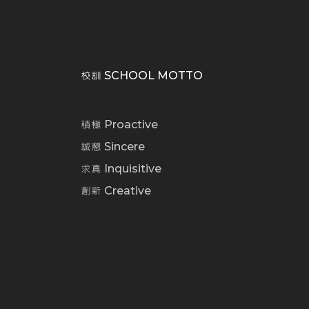
校訓 SCHOOL MOTTO
積極 Proactive
誠懇 Sincere
求真 Inquisitive
創新 Creative