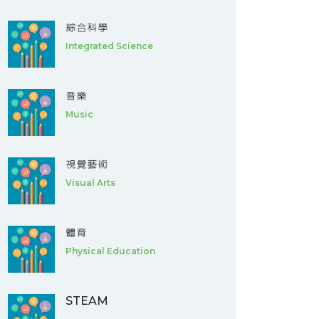
綜合科學
Integrated Science
音樂
Music
視覺藝術
Visual Arts
體育
Physical Education
STEAM