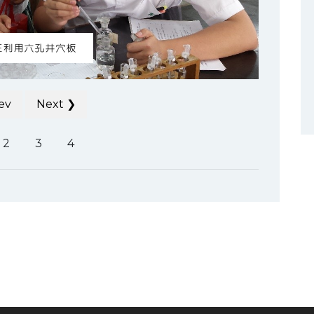
正利用六孔井穴板
ev
Next ❯
2
3
4