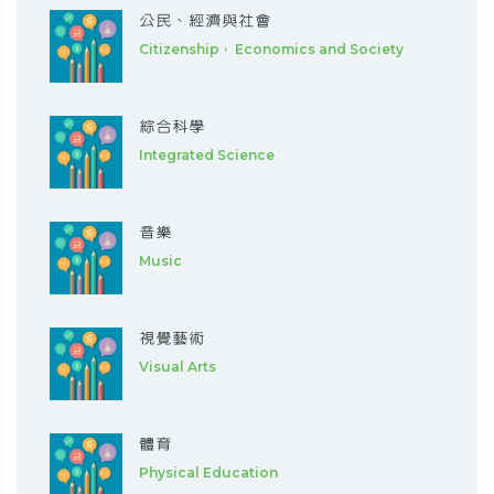
公民、經濟與社會
Citizenship， Economics and Society
綜合科學
Integrated Science
音樂
Music
視覺藝術
Visual Arts
體育
Physical Education