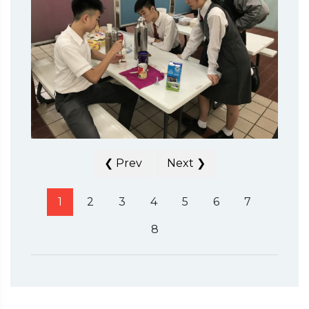
❮ Prev
Next ❯
1
2
3
4
5
6
7
8