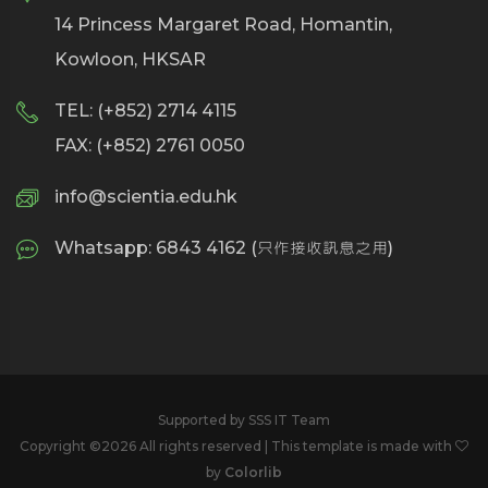
14 Princess Margaret Road, Homantin,
Kowloon, HKSAR
TEL: (+852) 2714 4115
FAX: (+852) 2761 0050
info@scientia.edu.hk
Whatsapp: 6843 4162 (只作接收訊息之用)
Supported by SSS IT Team
Copyright ©
2026 All rights reserved | This template is made with
by
Colorlib