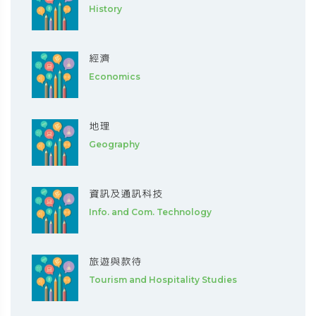
History
經濟
Economics
地理
Geography
資訊及通訊科技
Info. and Com. Technology
旅遊與款待
Tourism and Hospitality Studies